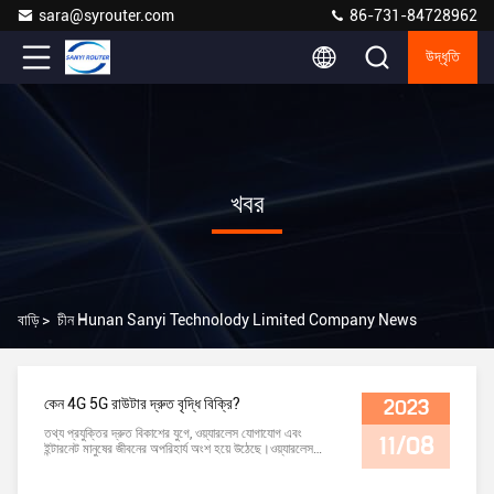
sara@syrouter.com
86-731-84728962
উদ্ধৃতি
খবর
বাড়ি
>
চীন Hunan Sanyi Technolody Limited Company News
কেন 4G 5G রাউটার দ্রুত বৃদ্ধি বিক্রি?
2023
তথ্য প্রযুক্তির দ্রুত বিকাশের যুগে, ওয়্যারলেস যোগাযোগ এবং
11/08
ইন্টারনেট মানুষের জীবনের অপরিহার্য অংশ হয়ে উঠেছে।ওয়্যারলেস
যোগাযোগ এবং ইন্টারনেট সংযোগের জন্য মৌলিক ডিভাইস হিসেবে,
বিভিন্ন ধরণের এবং প্রযুক্তি যেমন 4 জি এলটিই রাউটার, ওয়্যারলেস