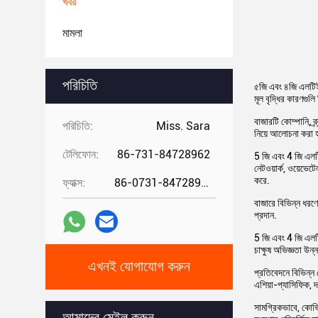
খবর
মামলা
পরিচিতি
৫জি এবং ৪জি এলটিই স
মূল বৃদ্ধির কারণগুল
বাজারটি কোম্পানি, ব
পরিচিতি:
Miss. Sara
নিয়ে আলোচনা করা হ
টেলিফোন:
86-731-84728962
5 জি এবং 4 জি এলটিই
নেটওয়ার্ক, ওয়েভেট
করে.
ফ্যাক্স:
86-0731-84728962
বাজারে বিভিন্ন ধরণ
প্রদান.
5 জি এবং 4 জি এলটিই
চাক্ষুষ অভিজ্ঞতা উন
এখনই যোগাযোগ করুন
প্রতিবেদনে বিভিন্ন
এশিয়া-প্যাসিফিক, 
সামগ্রিকভাবে, কোভি