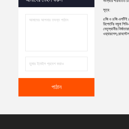
আমাদের মেইল ​​করুন
সংস্থার পরিবর্তিত 
সূত্র:
৫জি ও ৪জি এলটিই সেল
রিপোর্টের নমুনা পিড
নেতৃস্থানীয় নির্মাত
ওয়্যারলেস,রোবস্টে
পড়া
চালিয়ে
যান
পাঠান