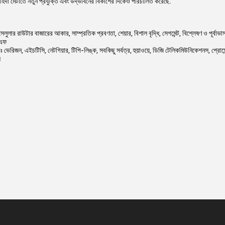
চাহিদা মেটাতে নতুন প্রযুক্তি এবং উদ্ভাবনের বিকাশের দিকেও পরিচালিত করেছে.
ুলার রাউটার বাজারের আকার, সাম্প্রতিক প্রবণতা, শেয়ার, বিশাল বৃদ্ধি, সেগমেন্ট, বিশ্লেষণ ও পূর্বাভ
িএফ
ারাঃ ভেরিজন, এইচটিসি, নেটগিয়ার, টিপি-লিঙ্ক, সবকিছু সর্বত্র, হুয়াওয়ে, ডিজি টেলিকমিউনিকেশনস, প্রোস
ল