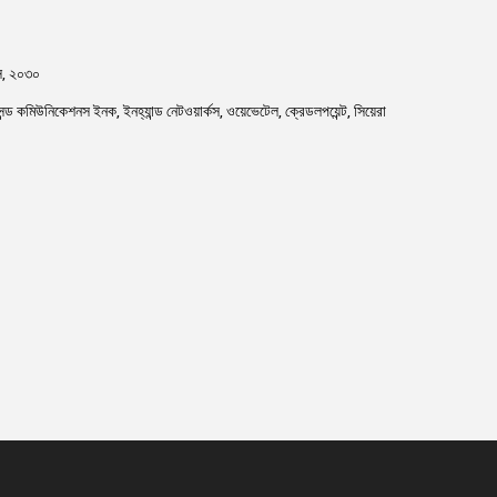
াস, ২০৩০
েন্ড কমিউনিকেশনস ইনক, ইনহ্যান্ড নেটওয়ার্কস, ওয়েভেটেল, ক্রেডলপয়েন্ট, সিয়েরা