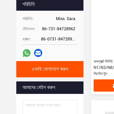
পরিচিতি
পরিচিতি:
Miss. Sara
টেলিফোন:
86-731-84728962
ফ্যাক্স:
86-0731-84728962
কমপ্যাক্ট সিপিই
N1/N3/N8/N
এখনই যোগাযোগ করুন
সিস্টেম টুল
আমাদের মেইল ​​করুন