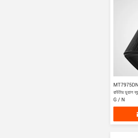
MT7975DN 
রাউটার ডুয়াল
G / N