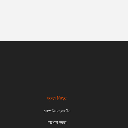
দ্রুত লিঙ্ক
কোম্পানির প্রোফাইল
কারখানা ভ্রমণ