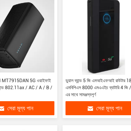
MT7915DAN 5G ওয়াইফাই
ডুয়াল ব্যান্ড 5 জি এমআইএফআই রাউটার 
 ব্যান্ড 802.11ax / AC / A / B /
এমবিপিএস 8000 এমএএইচ ব্যাটারি 4 জি 
এর সাথে সামঞ্জস্যপূর্ণ
সেরা মূল্য পান
সেরা মূল্য পান