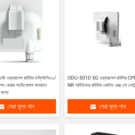
ি ওয়্যারলেস রাউটার ডব্লিউপিএ২/
ODU-501D 5G ওয়্যারলেস রাউটার C
লথ কেয়ার অটোনোমাস যানবাহন
NR আউটডোর রাউটার ওয়াইড রেঞ্জ লো লেটেন
 জন্য
সেরা মূল্য পান
সেরা মূল্য পান