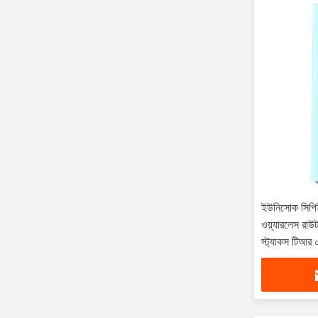
ইউনিসোক সিপি
ওয়্যারলেস রা
স্ট্যাকস টিআর