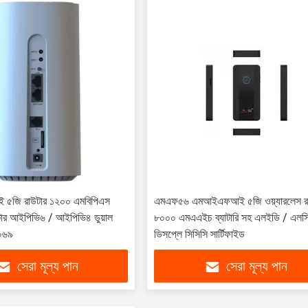
ই ৫জি রাউটার ১২০০ এমবিপিএস
এমএফ৫৬ এমআইএফআই ৫জি ওয়্যারলেস র
উটার আইপিভি৬ / আইপিভি৪ ডুয়াল
৮০০০ এমএএইচ ব্যাটারি সহ এলইডি / এলস
 ০৬৯
ডিসপ্লে সিসিসি সার্টিফাইড
সেরা মূল্য পান
সেরা মূল্য পান