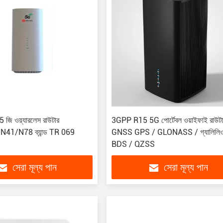
 5 জি ওয়্যারলেস রাউটার
3GPP R15 5G পোর্টেবল ওয়াইফাই রাউটা
41/N78 ব্যান্ড TR 069
GNSS GPS / GLONASS / গ্যালিলিও
BDS / QZSS
সেরা মূল্য পান
সেরা মূল্য পান