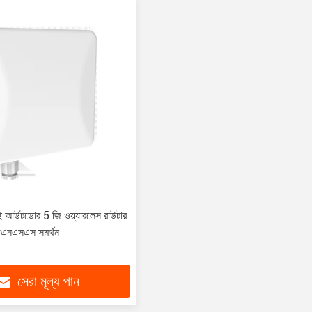
িই আউটডোর 5 জি ওয়্যারলেস রাউটার
ড জিএনএসএস সমর্থন
সেরা মূল্য পান