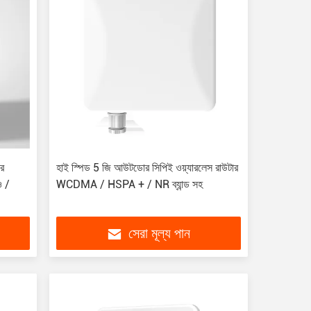
র
হাই স্পিড 5 জি আউটডোর সিপিই ওয়্যারলেস রাউটার
 /
WCDMA / HSPA + / NR ব্যান্ড সহ
সেরা মূল্য পান