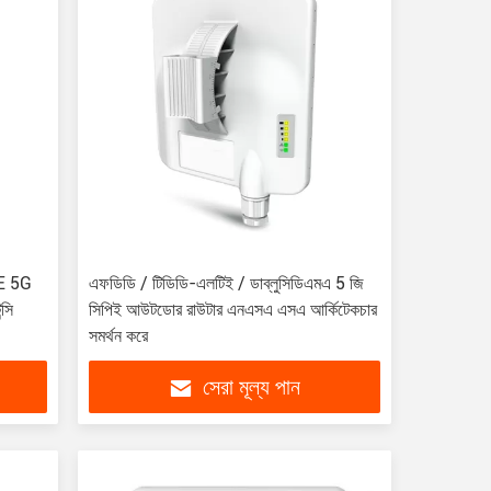
PE 5G
এফডিডি / টিডিডি-এলটিই / ডাব্লুসিডিএমএ 5 জি
্সি
সিপিই আউটডোর রাউটার এনএসএ এসএ আর্কিটেকচার
সমর্থন করে
সেরা মূল্য পান