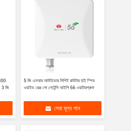
1800
5 জি এনআর আউটডোর সিপিই রাউটার হাই স্পিড
/ 3 জি
ওয়াইড রেঞ্জ লো লেটেন্সি আইপি 66 ওয়াটারপ্রুফ
সেরা মূল্য পান