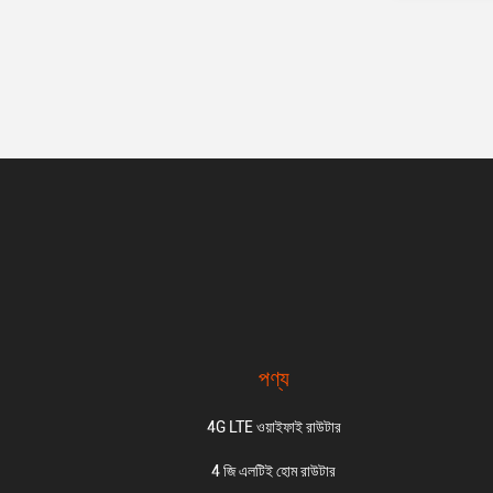
পণ্য
4G LTE ওয়াইফাই রাউটার
4 জি এলটিই হোম রাউটার