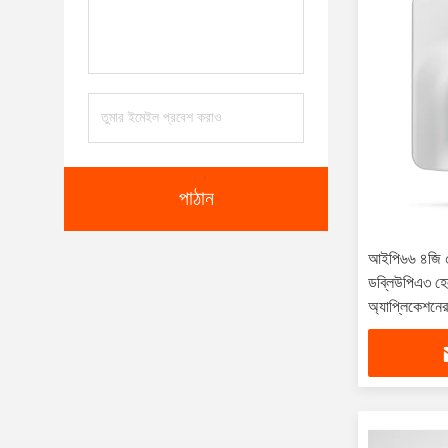
পাঠান
আইপি৬৬ ৪জি ৫জ
ডব্লিউপিএ৩ হে
অ্যাপ্লিকেশনের