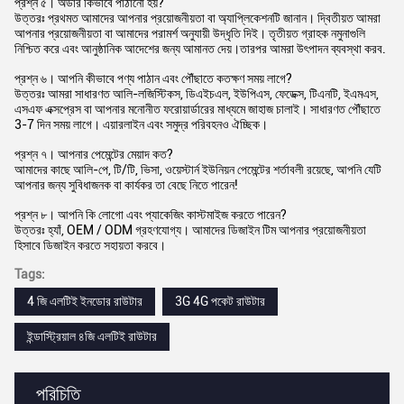
প্রশ্ন ৫। অর্ডার কিভাবে পাঠানো হয়?
উত্তরঃ প্রথমত আমাদের আপনার প্রয়োজনীয়তা বা অ্যাপ্লিকেশনটি জানান। দ্বিতীয়ত আমরা
আপনার প্রয়োজনীয়তা বা আমাদের পরামর্শ অনুযায়ী উদ্ধৃতি দিই। তৃতীয়ত গ্রাহক নমুনাগুলি
নিশ্চিত করে এবং আনুষ্ঠানিক আদেশের জন্য আমানত দেয়।তারপর আমরা উৎপাদন ব্যবস্থা করব.
প্রশ্ন ৬। আপনি কীভাবে পণ্য পাঠান এবং পৌঁছাতে কতক্ষণ সময় লাগে?
উত্তরঃ আমরা সাধারণত আলি-লজিস্টিকস, ডিএইচএল, ইউপিএস, ফেডেক্স, টিএনটি, ইএমএস,
এসএফ এক্সপ্রেস বা আপনার মনোনীত ফরোয়ার্ডারের মাধ্যমে জাহাজ চালাই। সাধারণত পৌঁছাতে
3-7 দিন সময় লাগে। এয়ারলাইন এবং সমুদ্র পরিবহনও ঐচ্ছিক।
প্রশ্ন ৭। আপনার পেমেন্টের মেয়াদ কত?
আমাদের কাছে আলি-পে, টি/টি, ভিসা, ওয়েস্টার্ন ইউনিয়ন পেমেন্টের শর্তাবলী রয়েছে, আপনি যেটি
আপনার জন্য সুবিধাজনক বা কার্যকর তা বেছে নিতে পারেন!
প্রশ্ন ৮। আপনি কি লোগো এবং প্যাকেজিং কাস্টমাইজ করতে পারেন?
উত্তরঃ হ্যাঁ, OEM / ODM গ্রহণযোগ্য। আমাদের ডিজাইন টিম আপনার প্রয়োজনীয়তা
হিসাবে ডিজাইন করতে সহায়তা করবে।
Tags:
4 জি এলটিই ইনডোর রাউটার
3G 4G পকেট রাউটার
ইন্ডাস্ট্রিয়াল ৪জি এলটিই রাউটার
পরিচিতি