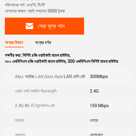
পরিশোধের শর্ত: এল/সি, টি/টি
যোগানের ক্ষমতা: প্রতি সপ্তাহে 3000 টুকরা
সেরা মূল্য পান
পণ্যের বিবরণ
পণ্যের বর্ণনা
লক্ষণীয় করা:
সিপিই ৪জি ওয়াইফাই মডেম রাউটার
,
৩০০ এমবিপিএস ৪জি ওয়াইফাই মডেম রাউটার
,
300 এমবিপিএস সিপিই মডেম রাউটার
Max.
সর্বোচ্চ
LAN Data Rate
LAN ডেটা রেট
:
300Mbps
ওয়াই-ফাই সমর্থিত ফ্রিকোয়েন্সি:
2.4G
2.4G Wi-Fi ট্রান্সমিশন রেট:
150 Mbps
প্রকার:
বেতার
প্রয়োগ:
যোগাযোগ