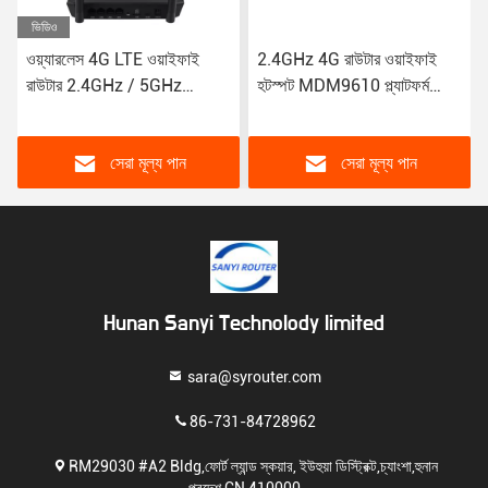
ভিডিও
ওয়্যারলেস 4G LTE ওয়াইফাই
2.4GHz 4G রাউটার ওয়াইফাই
রাউটার 2.4GHz / 5GHz
হটস্পট MDM9610 প্ল্যাটফর্ম
ফ্রিকোয়েন্সি 2G / 3G / 4G এর
GSM GPRS EDGE UMTS
সাথে সামঞ্জস্যপূর্ণ
FDD-LTE
সেরা মূল্য পান
সেরা মূল্য পান
Hunan Sanyi Technolody limited
sara@syrouter.com
86-731-84728962
RM29030 #A2 Bldg,ফোর্ট ল্যান্ড স্কয়ার, ইউহুয়া ডিস্ট্রিক্ট,চ্যাংশা,হুনান
প্রদেশ,CN 410000