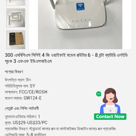
300 এমবিপিএস সিপিই 4 জি ওয়াইফাই মডেম রাউটার 6 - 8 ঘন্টা ব্যাটারি এলইডি
সূচক 3 এফএফ ইউএসআইএম
পণ্যের বিবরণ
উৎপত্তি স্থল: চীন
পরিচিতিমুলক নাম: SY
সাক্ষ্যদান: FCC/CE/ROSH
মডেল নম্বার: GW124-E
পেমেন্ট এবং শিপিং শর্তাবলী
ন্যূনতম চাহিদার পরিমাণ: 1
মূল্য: US$29-US$33/PC
প্যাকেজিং বিবরণ: স্ট্যান্ডার্ড কালার বক্স বা কাস্টমাইজড ডিজাইন কালার বক্স প্যাকেজিং
ডেলিভারি সময়: 5-8 কার্যদিবস