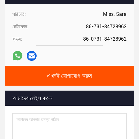
পরিচিতি:
Miss. Sara
টেলিফোন:
86-731-84728962
ফ্যাক্স:
86-0731-84728962
এখনই যোগাযোগ করুন
আমাদের মেইল ​​করুন