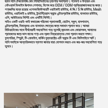
হুনান সানি টেকনোলজি কোং লিমিটেড
চীনের চ্যাংশায় অবস্থিত। গবেষণা ও উন্নয়ন এবং 
নেটওয়ার্ক ডিভাইস উত্পাদন পেশাদার, বিশেষ করে OEM / ODM প্রক্রিয়াজাতকরণের জন্য। 
পণ্যগুলির মধ্যে রয়েছে ওপেনডব্লিউআরটি ওয়াইফাই রাউটার, 4 জি / 5 জি রাউটার, Mesh
রাউটার, ওয়াইফাই ৬ রাউটার, ইন্ডাস্ট্রিয়াল অ্যান্ড এন্টারপ্রাইজ রাউটার, যানবাহন রাউটার, 
এপি, আউটডোর সিপিই এবং এলটিই সিপিই।
সাইও একটি ওয়াই-ফাই কভারেজ পরিষেবা প্রদানকারী, হোটেল, স্কুল, হাসপাতাল, 
এন্টারপ্রাইজ, বিমানবন্দর এবং যানবাহন ক্ষেত্রের জন্য সমাধান প্রদান করে। আমরা 
মিডিয়াটেকের সাথে দীর্ঘমেয়াদী সহযোগিতা গড়ে তুলেছি,ব্রডকম এবং কোয়ালকম, আমাদের 
গ্রাহকদের জন্য ভাল মানের পণ্য এবং দ্রুত বিক্রয়োত্তর সেবা প্রদান করতে সক্ষম।
বুলগেরিয়া, স্প্রিন্ট, টি-মোবাইল, মার্কিন যুক্তরাষ্ট্রে এটি অ্যান্ড টি এবং ফিলিপাইনে স্মার্ট।
সানি সবাইকে আন্তরিকভাবে স্বাগত জানায় যারা যোগদান করবে এবং জয়-জয় সহযোগিতা গড়ে 
তুলবে।