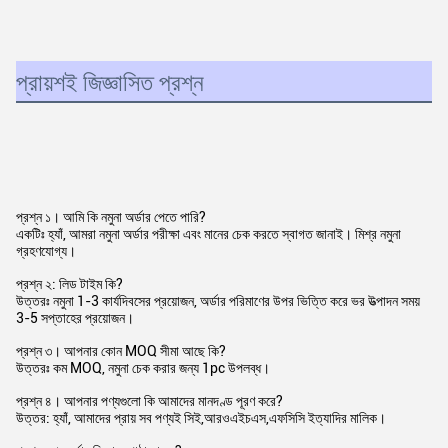
প্রায়শই জিজ্ঞাসিত প্রশ্ন
প্রশ্ন ১। আমি কি নমুনা অর্ডার পেতে পারি?
একটিঃ হ্যাঁ, আমরা নমুনা অর্ডার পরীক্ষা এবং মানের চেক করতে স্বাগত জানাই। মিশ্র নমুনা
গ্রহণযোগ্য।
প্রশ্ন ২: লিড টাইম কি?
উত্তরঃ নমুনা 1-3 কার্যদিবসের প্রয়োজন, অর্ডার পরিমাণের উপর ভিত্তি করে ভর উত্পাদন সময়
3-5 সপ্তাহের প্রয়োজন।
প্রশ্ন ৩। আপনার কোন MOQ সীমা আছে কি?
উত্তরঃ কম MOQ, নমুনা চেক করার জন্য 1pc উপলব্ধ।
প্রশ্ন ৪। আপনার পণ্যগুলো কি আমাদের মানদণ্ড পূরণ করে?
উত্তর: হ্যাঁ, আমাদের প্রায় সব পণ্যই সিই,আরওএইচএস,এফসিসি ইত্যাদির মালিক।