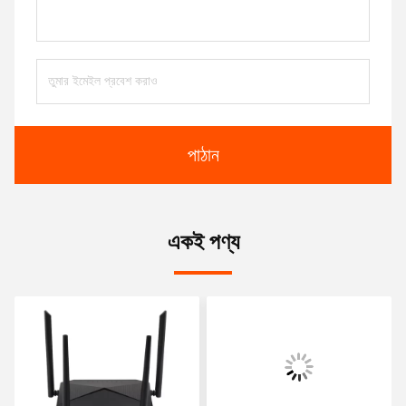
পাঠান
একই পণ্য