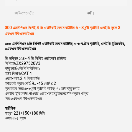
ব্যক্তিগত ছাঁচ:
হ্যাঁ।
300 এমবিপিএস সিপিই 4 জি ওয়াইফাই মডেম রাউটার 6 - 8 ঘন্টা ব্যাটারি এলইডি সূচক 3
এফএফ ইউএসআইএম
৩০০ এমবিপিএস ৪জি সিপিই ওয়াইফাই মডেম রাউটার, ৬-৮ ঘণ্টার ব্যাটারি, এলইডি ইন্ডিকেটর,
৩এফএফ ইউএসআইএম
জি ডব্লিউ ১২৪
- 4 জি সিপিই ওয়াইফাই রাউটার
সিপিইউঃ
ZX297520V3
স্ট্যান্ডার্ডঃ
৩জিপিপি রিলিজ ৯
ইউই বিভাগঃ
CAT 4
ওয়াই-ফাই:
2.4 গিগাহার্টজ
ইথারনেট ল্যান পোর্টঃ
RJ-45 পোর্ট x 2
ব্যবহারের সময়ঃ
৬-৮ ঘন্টা ব্যাটারি লাইফ, ৭২ ঘন্টা স্ট্যান্ডবাই
এলইডি ইন্ডিকেটর:
পাওয়ার ওয়াই-ফাই/ইন্টারনেট/সিগন্যাল শক্তি
সিমঃ
৩এফএফ ইউএসআইএম
শারীরিক
মাত্রাঃ
221*150*180 মিমি
ওজনঃ
২৮৫ গ্রাম