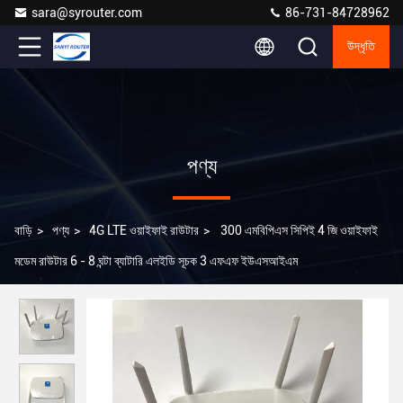
sara@syrouter.com
86-731-84728962
উদ্ধৃতি
পণ্য
বাড়ি
>
পণ্য
>
4G LTE ওয়াইফাই রাউটার
>
300 এমবিপিএস সিপিই 4 জি ওয়াইফাই
মডেম রাউটার 6 - 8 ঘন্টা ব্যাটারি এলইডি সূচক 3 এফএফ ইউএসআইএম