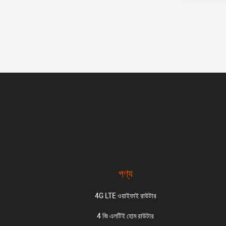
পণ্য
4G LTE ওয়াইফাই রাউটার
4 জি এলটিই হোম রাউটার