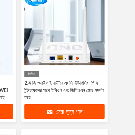
ভিডিও
2.4 জি ওয়াইফাই রাউটার এসসি-ইউপিসি/এপিসি
AWEI
ইন্টারফেসের সাথে ইপিওন এবং জিপিওএন মোড সমর্থন
ফাই
করে
সেরা মূল্য পান