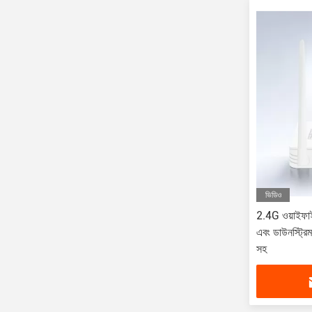
ভিডিও
2.4G ওয়াইফা
এবং ডাউনস্ট্রি
সহ