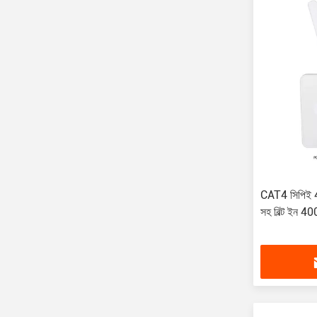
CAT4 সিপিই 4
সহ বিল্ট ইন 4