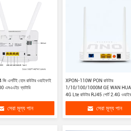
 জি এলটিই হোম রাউটার ওয়াইফাই
XPON-110W PON রাউটার
000 এমএএইচ ব্যাটারি
1/10/100/1000M GE WAN HU
4G Lte রাউটার RJ45 পোর্ট 2.4G ওয়াই
রাউটার
সেরা মূল্য পান
সেরা মূল্য পান