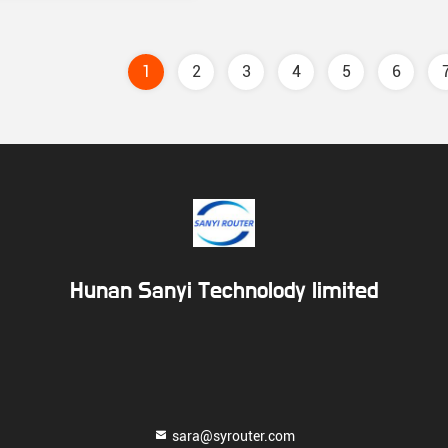
1
2
3
4
5
6
Hunan Sanyi Technolody limited
sara@syrouter.com