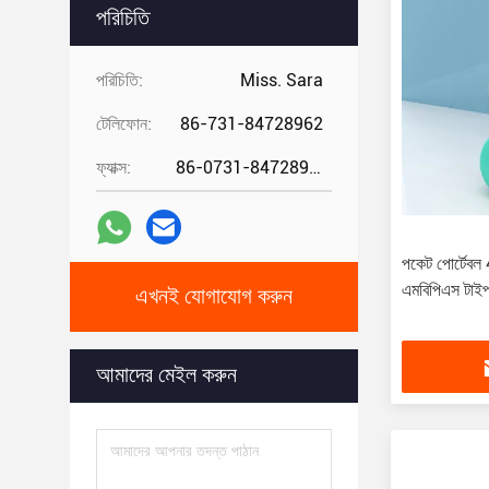
পরিচিতি
পরিচিতি:
Miss. Sara
টেলিফোন:
86-731-84728962
ফ্যাক্স:
86-0731-84728962
পকেট পোর্টেবল
এমবিপিএস টাইপ স
এখনই যোগাযোগ করুন
আমাদের মেইল ​​করুন