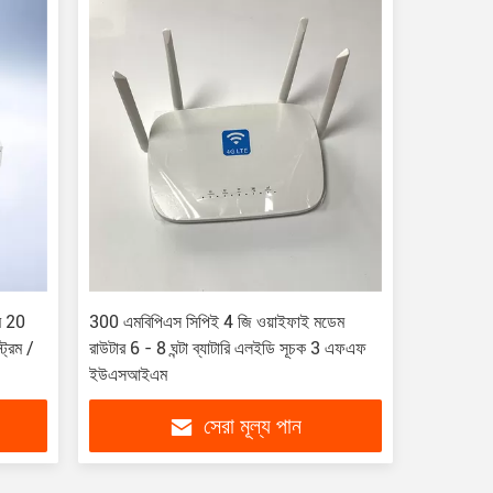
াম 20
300 এমবিপিএস সিপিই 4 জি ওয়াইফাই মডেম
্রিম /
রাউটার 6 - 8 ঘন্টা ব্যাটারি এলইডি সূচক 3 এফএফ
ইউএসআইএম
সেরা মূল্য পান